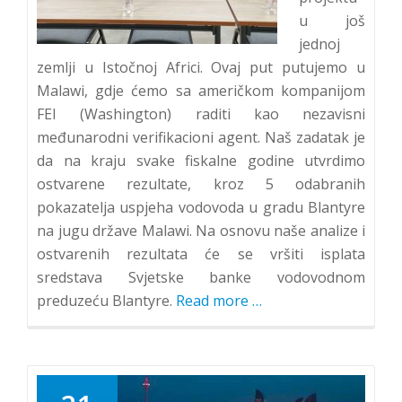
20.
u još
Novembar
jednoj
2024)
zemlji u Istočnoj Africi. Ovaj put putujemo u
Malawi, gdje ćemo sa američkom kompanijom
FEI (Washington) raditi kao nezavisni
međunarodni verifikacioni agent. Naš zadatak je
da na kraju svake fiskalne godine utvrdimo
ostvarene rezultate, kroz 5 odabranih
pokazatelja uspjeha vodovoda u gradu Blantyre
na jugu države Malawi. Na osnovu naše analize i
ostvarenih rezultata će se vršiti isplata
sredstava Svjetske banke vodovodnom
preduzeću Blantyre.
Read more
about
…
Water
Loss
d.o.o.
u