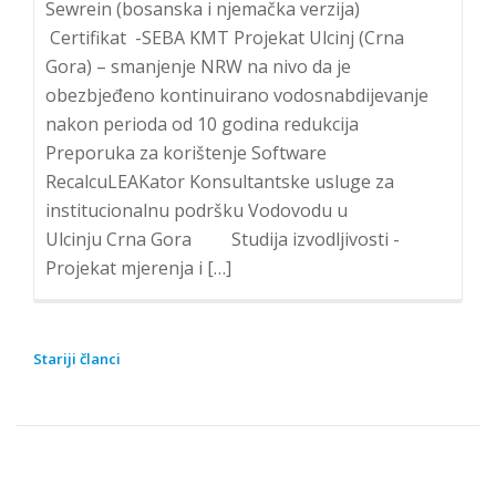
Sewrein (bosanska i njemačka verzija)
Certifikat -SEBA KMT Projekat Ulcinj (Crna
Gora) – smanjenje NRW na nivo da je
obezbjeđeno kontinuirano vodosnabdijevanje
nakon perioda od 10 godina redukcija
Preporuka za korištenje Software
RecalcuLEAKator Konsultantske usluge za
institucionalnu podršku Vodovodu u
Ulcinju Crna Gora Studija izvodljivosti -
Projekat mjerenja i […]
Stariji članci
N
A
V
I
G