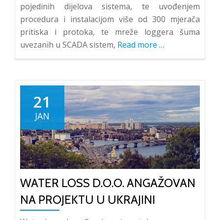
pojedinih dijelova sistema, te uvođenjem
procedura i instalacijom više od 300 mjerača
pritiska i protoka, te mreže loggera šuma
uvezanih u SCADA sistem,
Read more
about
…
Uspješno
završena
prva
faza
21
projekta
JAN
smanjenja
neoprihodovan
vode
u
Džedi
WATER LOSS D.O.O. ANGAŽOVAN
(Saudijska
Arabija)
NA PROJEKTU U UKRAJINI