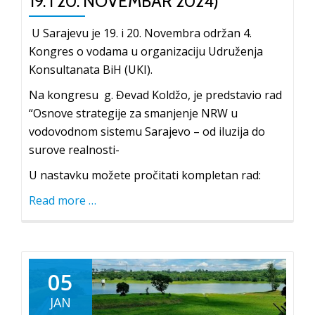
19. I 20. NOVEMBAR 2024)
U Sarajevu je 19. i 20. Novembra održan 4.
Kongres o vodama u organizaciju Udruženja
Konsultanata BiH (UKI).
Na kongresu g. Đevad Koldžo, je predstavio rad
“Osnove strategije za smanjenje NRW u
vodovodnom sistemu Sarajevo – od iluzija do
surove realnosti-
U nastavku možete pročitati kompletan rad:
Read more
about
…
OSNOVE
STRATEGIJE
ZA
SMANJENJE
05
NRW
JAN
U