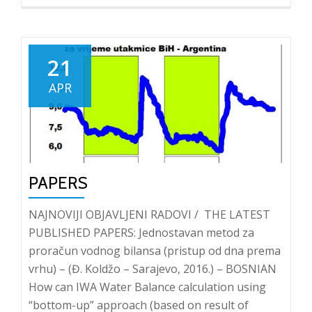
U
Sarajevu
održan
Water
21
Loss
APR
Week
2019
PAPERS
NAJNOVIJI OBJAVLJENI RADOVI / THE LATEST
PUBLISHED PAPERS: Jednostavan metod za
proračun vodnog bilansa (pristup od dna prema
vrhu) – (Đ. Koldžo – Sarajevo, 2016.) – BOSNIAN
How can IWA Water Balance calculation using
“bottom-up” approach (based on result of