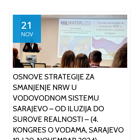
Loss
doo
potpisao
21
ugovor
NOV
za
još
jedan
projekt
u
OSNOVE STRATEGIJE ZA
Jordanu
SMANJENJE NRW U
VODOVODNOM SISTEMU
SARAJEVO – OD ILUZIJA DO
SUROVE REALNOSTI – (4.
KONGRES O VODAMA, SARAJEVO