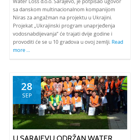
Water Loss d.o.o. Sarajevo, je potpisao ugovor
sa danskom multinacionalnom kompanijom
Niras za angažman na projektu u Ukrajini.
Projekat „Ukrajinski program unaprjeđenja
vodosnabdijevanja“ će trajati dvije godine i
provoditi će se u 10 gradova u ovoj zemlji.
Read
more
about
…
Water
Loss
d.o.o.
angažovan
28
na
SEP
projektu
u
Ukrajini
U SARAJEVU ODRŽAN WATER