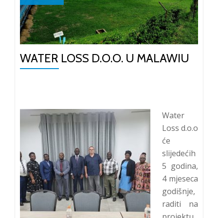
VODOVODNOM
SISTEMU
SARAJEVO
–
WATER LOSS D.O.O. U MALAWIU
OD
ILUZIJA
DO
SUROVE
REALNOSTI
Water
–
Loss d.o.o
(4.
će
Kongres
slijedećih
o
5 godina,
Vodama,
4 mjeseca
Sarajevo
godišnje,
19.
raditi na
i
projektu