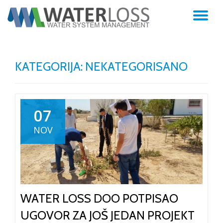
TO
Skip
to
NA
content
KATEGORIJA: NEKATEGORISANO
07
NOV
WATER LOSS DOO POTPISAO
UGOVOR ZA JOŠ JEDAN PROJEKT