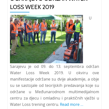
LOSS WEEK 2019
U
Sarajevu je od 09. do 13. septembra održan
Water Loss Week 2019. U okviru ove
manifestacije održane su dvije akademije, a obje
su se sastojale od teorijskih predavanja koje su
održane u Međunarodnom multimedijalnom
centru za djecu i omladinu i praktičnih vježbi u
Water Loss trening centru.
Read more
about
…