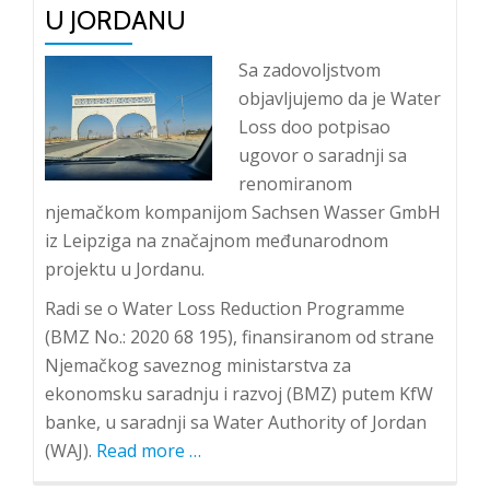
U JORDANU
Sa zadovoljstvom
objavljujemo da je Water
Loss doo potpisao
ugovor o saradnji sa
renomiranom
njemačkom kompanijom Sachsen Wasser GmbH
iz Leipziga na značajnom međunarodnom
projektu u Jordanu.
Radi se o Water Loss Reduction Programme
(BMZ No.: 2020 68 195), finansiranom od strane
Njemačkog saveznog ministarstva za
ekonomsku saradnju i razvoj (BMZ) putem KfW
banke, u saradnji sa Water Authority of Jordan
(WAJ).
Read more
about
…
Water