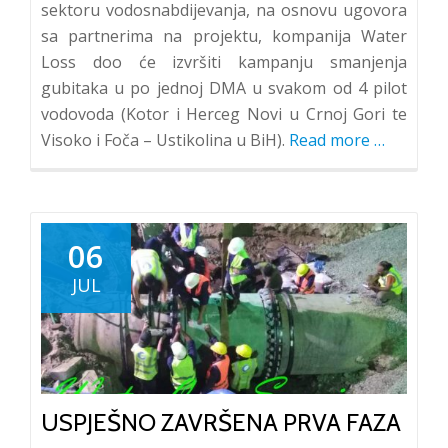
sektoru vodosnabdijevanja, na osnovu ugovora
sa partnerima na projektu, kompanija Water
Loss doo će izvršiti kampanju smanjenja
gubitaka u po jednoj DMA u svakom od 4 pilot
vodovoda (Kotor i Herceg Novi u Crnoj Gori te
Visoko i Foča – Ustikolina u BiH).
Read more
about
…
IPA
Projekat:
„Akcija
za
06
povećanj
JUL
energets
i
vodne
efikasnos
usluga
USPJEŠNO ZAVRŠENA PRVA FAZA
vodosnabd