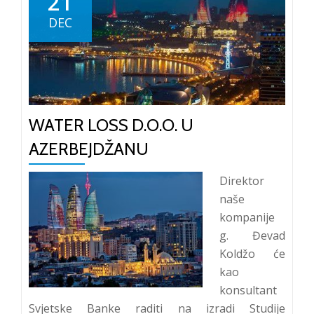
21
Malawiu
DEC
WATER LOSS D.O.O. U
AZERBEJDŽANU
Direktor
naše
kompanije
g. Đevad
Koldžo će
kao
konsultant
Svjetske Banke raditi na izradi Studije