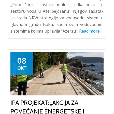
„Poboljšanje institucionalne efikasnosti u
sektoru voda u Azerbejdžanu“. Njegov zadatak
je izrada NRW strategije za vodovodni sistem u
glavnom gradu Baku, kao i svim vodovodnim
sistemima kojima upravlja “Azersu”.
Read more
about
…
WATE
LOSS
d.o.o.
u
08
Azerbe
OKT
IPA PROJEKAT: „AKCIJA ZA
POVEĆANJE ENERGETSKE I