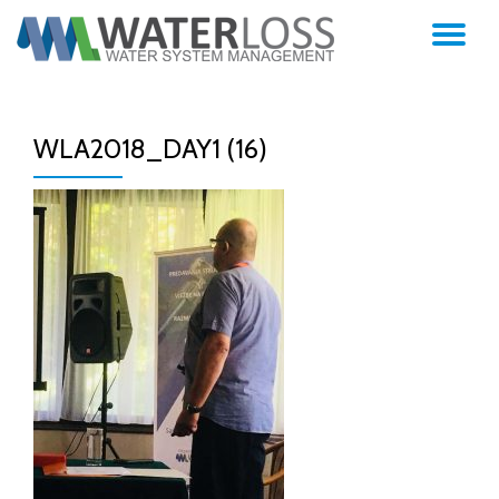
TO
Skip
to
NA
content
WLA2018_DAY1 (16)