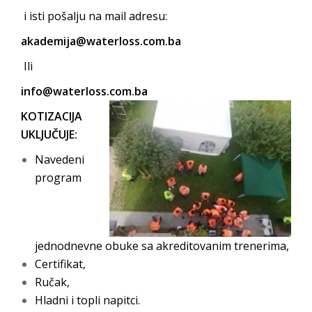
i isti pošalju na mail adresu:
akademija@waterloss.com.ba
Ili
info@waterloss.com.ba
KOTIZACIJA
UKLJUČUJE:
Navedeni
program
jednodnevne obuke sa akreditovanim trenerima,
Certifikat,
Ručak,
Hladni i topli napitci.