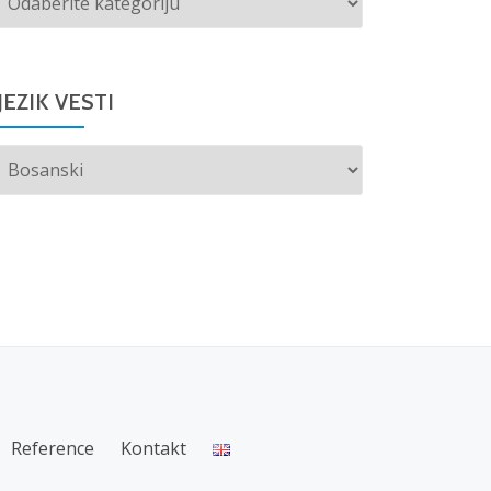
vesti
JEZIK VESTI
Choose
a
language
Reference
Kontakt