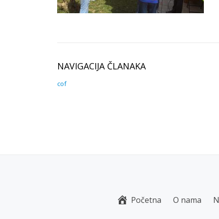
NAVIGACIJA ČLANAKA
cof
Početna
O nama
N
S
E